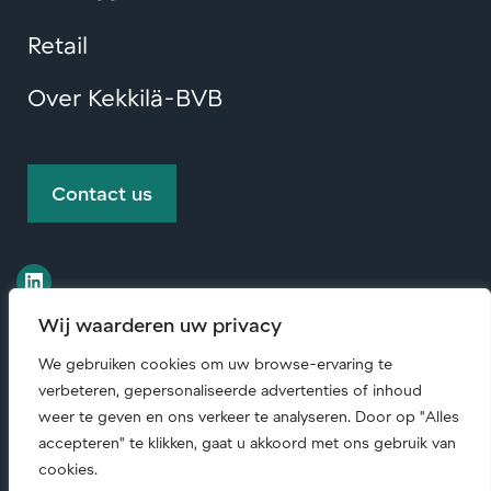
Retail
Over Kekkilä-BVB
Contact us
Wij waarderen uw privacy
We gebruiken cookies om uw browse-ervaring te
verbeteren, gepersonaliseerde advertenties of inhoud
© Copyright
2026 • All rights reserved.
weer te geven en ons verkeer te analyseren. Door op "Alles
accepteren" te klikken, gaat u akkoord met ons gebruik van
Code of conduct (English)
|
Maatschappelijk
cookies.
verantwoord ondernemen
|
Privacyverklaring