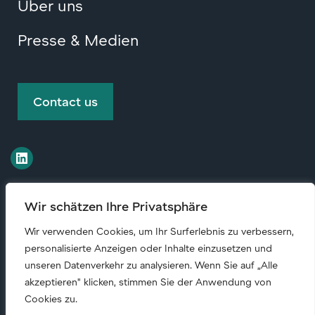
Über uns
Presse & Medien
Contact us
Wir schätzen Ihre Privatsphäre
© Copyright
2026 • All rights reserved.
Wir verwenden Cookies, um Ihr Surferlebnis zu verbessern,
personalisierte Anzeigen oder Inhalte einzusetzen und
Code of conduct (English)
|
unseren Datenverkehr zu analysieren. Wenn Sie auf „Alle
akzeptieren" klicken, stimmen Sie der Anwendung von
Unternehmensverantwortung
|
Privacy policy
Cookies zu.
(English)