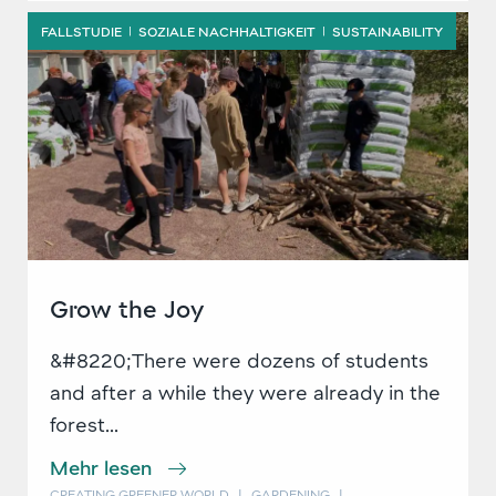
FALLSTUDIE
SOZIALE NACHHALTIGKEIT
SUSTAINABILITY
|
|
Grow the Joy
&#8220;There were dozens of students
and after a while they were already in the
forest...
Mehr lesen
CREATING GREENER WORLD
|
GARDENING
|