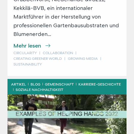
Kekkilä-BVB, ein internationaler
Marktführer in der Herstellung von
professionellen Gartenbausubstraten und
Blumenerden...
Mehr lesen
CIRCULARITY
|
COLLABORATION
|
CREATING GREENER WORLD
|
GROWING MEDIA
|
SUSTAINABILITY
ARTIKEL
BLOG
GEMEINSCHAFT
KARRIERE-GESCHICHTE
|
|
|
SOZIALE NACHHALTIGKEIT
|