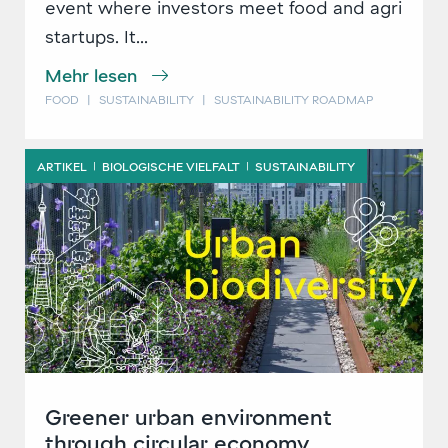
event where investors meet food and agri
startups. It...
Mehr lesen
FOOD
|
SUSTAINABILITY
|
SUSTAINABILITY ROADMAP
ARTIKEL
BIOLOGISCHE VIELFALT
SUSTAINABILITY
|
|
Greener urban environment
through circular economy