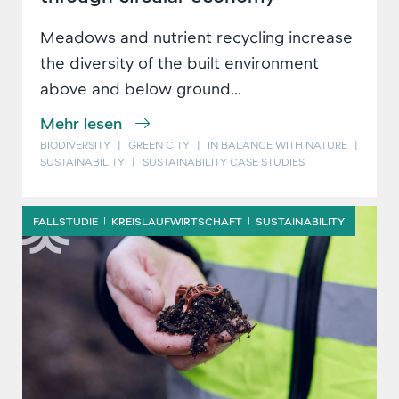
Meadows and nutrient recycling increase
the diversity of the built environment
above and below ground...
Mehr lesen
BIODIVERSITY
|
GREEN CITY
|
IN BALANCE WITH NATURE
|
SUSTAINABILITY
|
SUSTAINABILITY CASE STUDIES
FALLSTUDIE
KREISLAUFWIRTSCHAFT
SUSTAINABILITY
|
|