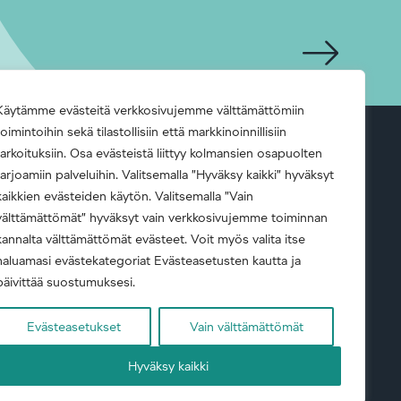
Käytämme evästeitä verkkosivujemme välttämättömiin
toimintoihin sekä tilastollisiin että markkinoinnillisiin
tarkoituksiin. Osa evästeistä liittyy kolmansien osapuolten
ä
Tietoa meistä
Uutiset ja media
tarjoamiin palveluihin. Valitsemalla ”Hyväksy kaikki” hyväksyt
kaikkien evästeiden käytön. Valitsemalla ”Vain
välttämättömät” hyväksyt vain verkkosivujemme toiminnan
kannalta välttämättömät evästeet. Voit myös valita itse
haluamasi evästekategoriat Evästeasetusten kautta ja
päivittää suostumuksesi.
Evästeasetukset
Vain välttämättömät
sh)
|
Yritysvastuupolitiikka
|
Tietosuojaseloste
Hyväksy kaikki