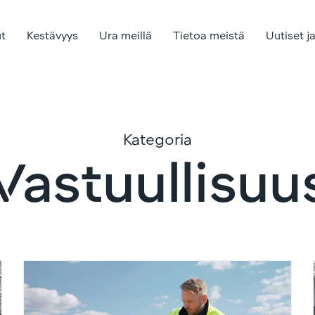
ut
Kestävyys
Ura meillä
Tietoa meistä
Uutiset j
Kategoria
Vastuullisuu