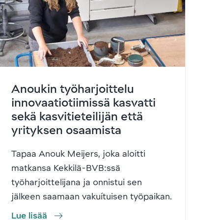
Anoukin työharjoittelu
innovaatiotiimissä kasvatti
sekä kasvitieteilijän että
yrityksen osaamista
Tapaa Anouk Meijers, joka aloitti
matkansa Kekkilä-BVB:ssä
työharjoittelijana ja onnistui sen
jälkeen saamaan vakuítuisen työpaikan.
Lue lisää