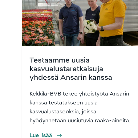
Testaamme uusia
kasvualustaratkaisuja
yhdessä Ansarin kanssa
Kekkilä-BVB tekee yhteistyötä Ansarin
kanssa testatakseen uusia
kasvualustaseoksia, joissa
hyödynnetään uusiutuvia raaka-aineita.
Lue lisää