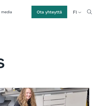
FI
Ota yhteyttä
a media
s