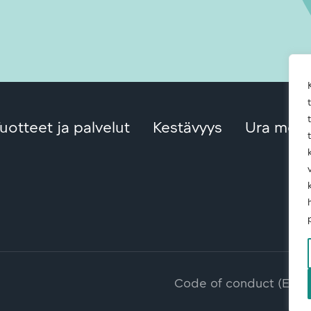
uotteet ja palvelut
Kestävyys
Ura meill
Code of conduct (Engli