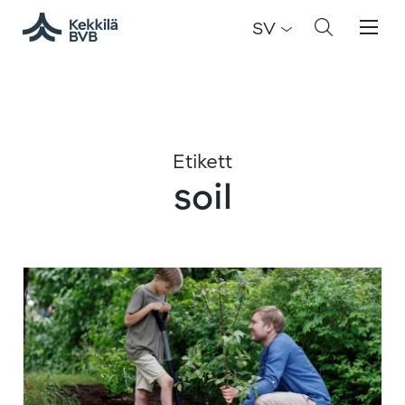
SV
Etikett
soil