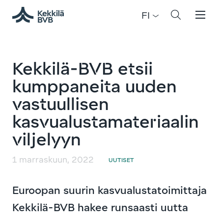
FI
Kekkilä-BVB etsii
kumppaneita uuden
vastuullisen
kasvualustamateriaalin
viljelyyn
1 marraskuun, 2022
UUTISET
Euroopan suurin kasvualustatoimittaja
Kekkilä-BVB hakee runsaasti uutta