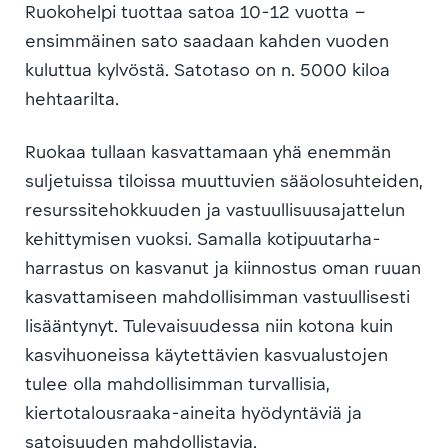
Ruokohelpi tuottaa satoa 10-12 vuotta –
ensimmäinen sato saadaan kahden vuoden
kuluttua kylvöstä. Satotaso on n. 5000 kiloa
hehtaarilta.
Ruokaa tullaan kasvattamaan yhä enemmän
suljetuissa tiloissa muuttuvien sääolosuhteiden,
resurssitehokkuuden ja vastuullisuusajattelun
kehittymisen vuoksi. Samalla kotipuutarha-
harrastus on kasvanut ja kiinnostus oman ruuan
kasvattamiseen mahdollisimman vastuullisesti
lisääntynyt. Tulevaisuudessa niin kotona kuin
kasvihuoneissa käytettävien kasvualustojen
tulee olla mahdollisimman turvallisia,
kiertotalousraaka-aineita hyödyntäviä ja
satoisuuden mahdollistavia.