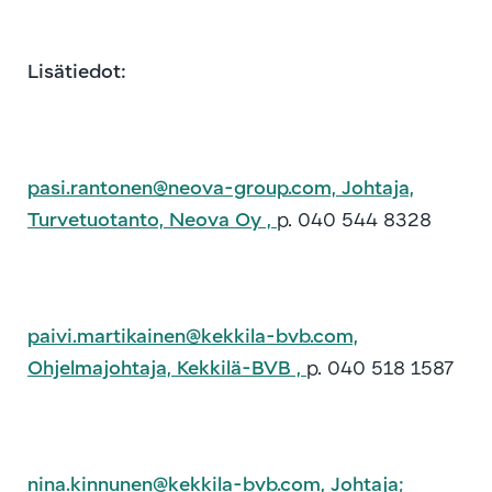
Lisätiedot:
pasi.rantonen@neova-group.com, Johtaja,
Turvetuotanto, Neova Oy ,
p. 040 544 8328
paivi.martikainen@kekkila-bvb.com,
Ohjelmajohtaja, Kekkilä-BVB ,
p. 040 518 1587
nina.kinnunen@kekkila-bvb.com, Johtaja;