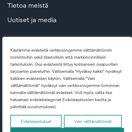
Tietoa meistä
Uutiset ja media
Contact us
Käytämme evästeitä verkkosivujemme välttämättömiin
toimintoihin sekä tilastollisiin että markkinoinnillisiin
tarkoituksiin. Osa evästeistä liittyy kolmansien osapuolten
tarjoamiin palveluihin. Valitsemalla ”Hyväksy kaikki” hyväksyt
kaikkien evästeiden käytön. Valitsemalla ”Vain
välttämättömät” hyväksyt vain verkkosivujemme toiminnan
kannalta välttämättömät evästeet. Voit myös valita itse
© Copyright
2026 • All rights reserved.
haluamasi evästekategoriat Evästeasetusten kautta ja
päivittää suostumuksesi.
Code of conduct (English)
|
Evästeasetukset
Vain välttämättömät
Yritysvastuupolitiikka
|
Tietosuojaseloste