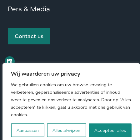
Pers & Media
Contact us
Wij waarderen uw privacy
We gebruiken cookies om uw browse-ervaring te
verbeteren, gepersonaliseerde advertenties of inhoud
© Copyright
2026 • All rights reserved.
weer te geven en ons verkeer te analyseren. Door op "Alles
accepteren" te klikken, gaat u akkoord met ons gebruik van
Code of conduct (English)
|
Maatschappelijk
cookies.
verantwoord ondernemen
|
Privacyverklaring
Aanpassen
Alles afwijzen
Accepteer alles