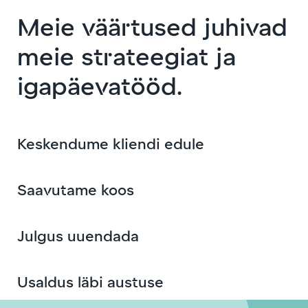
Meie väärtused juhivad
meie strateegiat ja
igapäevatööd.
Keskendume kliendi edule
Saavutame koos
Julgus uuendada
Usaldus läbi austuse