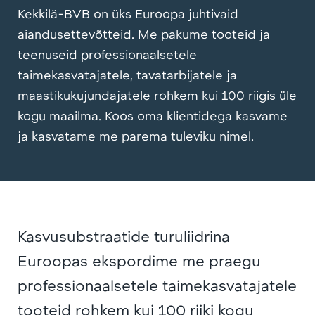
Kekkilä-BVB on üks Euroopa juhtivaid
aiandusettevõtteid. Me pakume tooteid ja
teenuseid professionaalsetele
taimekasvatajatele, tavatarbijatele ja
maastikukujundajatele rohkem kui 100 riigis üle
kogu maailma. Koos oma klientidega kasvame
ja kasvatame me parema tuleviku nimel.
Kasvusubstraatide turuliidrina
Euroopas ekspordime me praegu
professionaalsetele taimekasvatajatele
tooteid rohkem kui 100 riiki kogu