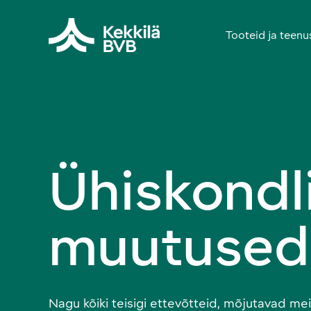
Tooteid ja teenu
Ühiskondl
muutused
Nagu kõiki teisigi ettevõtteid, mõjutavad me