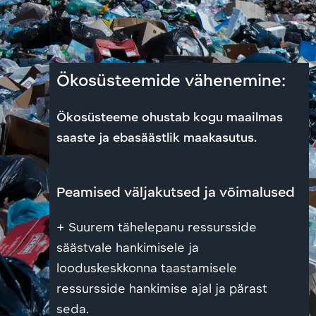
Ökosüsteemide vähenemine:
Ökosüsteeme ohustab kogu maailmas
saaste ja ebasäästlik maakasutus.
Peamised väljakutsed ja võimalused
+ Suurem tähelepanu ressursside
säästvale hankimisele ja
looduskeskkonna taastamisele
ressursside hankimise ajal ja pärast
seda.