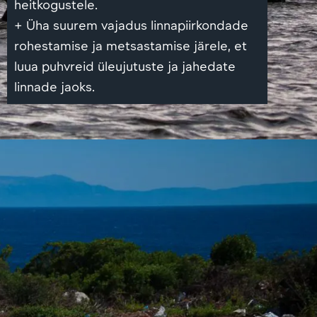
heitkogustele.
+ Üha suurem vajadus linnapiirkondade
rohestamise ja metsastamise järele, et
luua puhvreid üleujutuste ja jahedate
linnade jaoks.