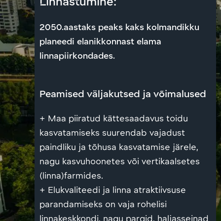
Linnastumine:
2050.aastaks peaks kaks kolmandikku
planeedi elanikkonnast elama
linnapiirkondades.
Peamised väljakutsed ja võimalused
+ Maa piiratud kättesaadavus toidu
kasvatamiseks suurendab vajadust
paindliku ja tõhusa kasvatamise järele,
nagu kasvuhoonetes või vertikaalsetes
(linna)farmides.
+ Elukvaliteedi ja linna atraktiivsuse
parandamiseks on vaja rohelisi
linnakeskkondi, nagu pargid, haljasseinad