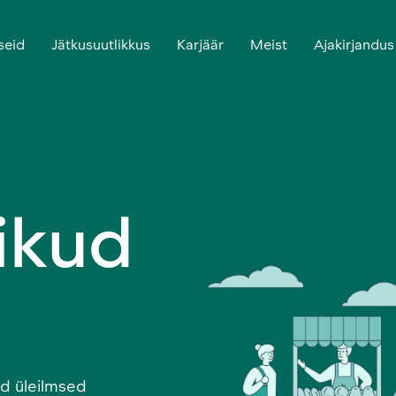
seid
Jätkusuutlikkus
Karjäär
Meist
Ajakirjandus
ikud
id üleilmsed