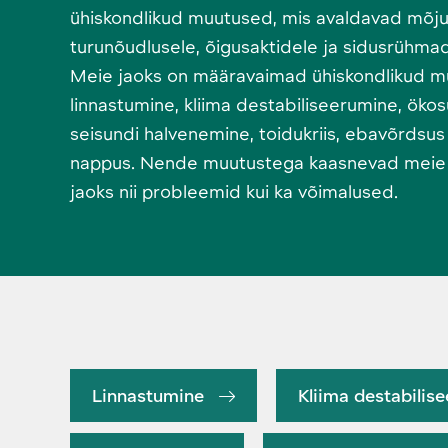
ühiskondlikud muutused, mis avaldavad mõj
turunõudlusele, õigusaktidele ja sidusrühma
Meie jaoks on määravaimad ühiskondlikud 
linnastumine, kliima destabiliseerumine, ök
seisundi halvenemine, toidukriis, ebavõrdsus
nappus. Nende muutustega kaasnevad meie 
jaoks nii probleemid kui ka võimalused.
Linnastumine
Kliima destabilis