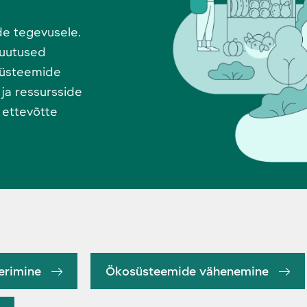
u
de tegevusele.
muutused
osüsteemide
 ja ressursside
ettevõtte
eerimine
Ökosüsteemide vähenemine