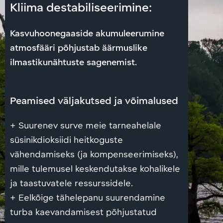
Kliima destabiliseerimine:
Kasvuhoonegaaside akumuleerumine
atmosfääri põhjustab äärmuslike
ilmastikunähtuste sagenemist.
Peamised väljakutsed ja võimalused
+ Suurenev surve meie tarneahelale
süsinikdioksiidi heitkoguste
vähendamiseks (ja kompenseerimiseks),
mille tulemusel keskendutakse kohalikele
ja taastuvatele ressurssidele.
+ Eelkõige tähelepanu suurendamine
turba kaevandamisest põhjustatud