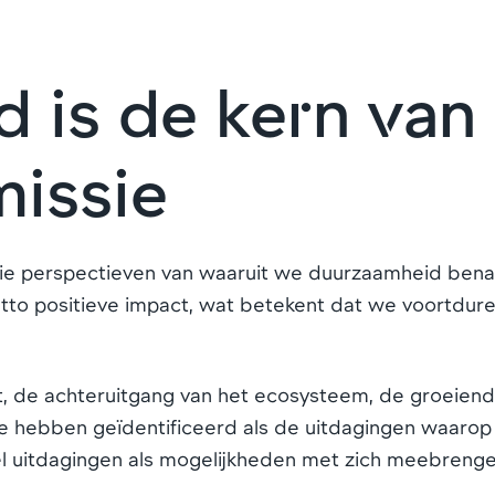
 is de kern van
missie
rie perspectieven van waaruit we duurzaamheid benad
netto positieve impact, wat betekent dat we voortdu
iteit, de achteruitgang van het ecosysteem, de groe
 we hebben geïdentificeerd als de uitdagingen waar
l uitdagingen als mogelijkheden met zich meebrengen