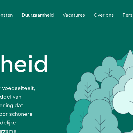
ensten
Duurzaamheid
Vacatures
Over ons
Pers
heid
 voedselteelt,
iddel van
ening dat
voor schonere
delijke
uurzame